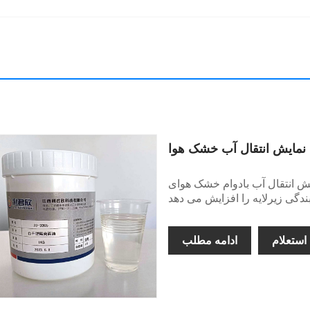
مایش انتقال آب خشک هوا
ب بادوام خشک هوای Lijunxin جوهری است که
استعلام
ادامه مطلب