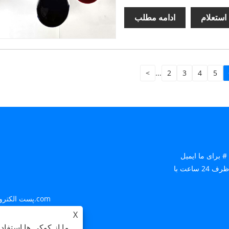
استعلام
ادامه مطلب
<
...
2
3
4
5
# برای ما ایمیل
بزنید یا از فرم درخواست زیر استفاده کنید. نماینده فروش ما ظرف 24 ساعت با
13809298106@163.com
پست الکترو
X
جاده شمالی Huate، پارک صنعتی Xinghuo، شهرستان Yongxiu، استان Jiangxi
ما از کوکی ها استفاد