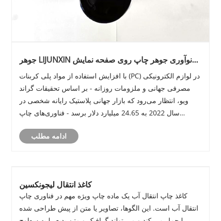
جوهر LIJUNXIN نوآوری جوهر چاپ روی صفحه نمایش
مستقیم PC Air Dry
با افزایش استفاده از مواد پلی کربنات (PC) در لوازم الکترونیکی
مصرفی جهانی و ملزومات روزانه - بر اساس تحقیقات گراند
ویو، انتظار می‌رود که بازار جهانی پلاستیک رایانه شخصی در
سال 2022 به 24.65 میلیارد دلار برسد - فناوری‌های چاپ
سطحی با تقاضاهای بالاتری برای ایمنی و سازگاری روبرو هستند.
ادامه مطلب
LIJUNXIN INK، یک......
کاغذ انتقال لیجونکسین
کاغذ چاپ انتقال آب یک ماده چاپ ویژه مهم در فناوری چاپ
انتقال آب است. این الگوها، تصاویر یا متن از پیش طراحی شده
را حمل می کند و می تواند گرافیک و متن بدیع را به سطوح