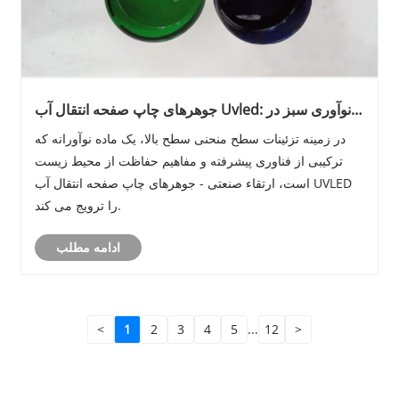
جوهرهای چاپ صفحه انتقال آب Uvled: نوآوری سبز در
چاپ سطوح منحنی!
در زمینه تزئینات سطح منحنی سطح بالا، یک ماده نوآورانه که
ترکیبی از فناوری پیشرفته و مفاهیم حفاظت از محیط زیست
است، ارتقاء صنعتی - جوهرهای چاپ صفحه انتقال آب UVLED
را ترویج می کند.
ادامه مطلب
<
1
2
3
4
5
...
12
>