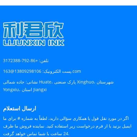
تلفن:
+86-792-3172388
13809298106@163.com
پست الکترونیک:
نشانی:
جاده شمالی Huate، پارک صنعتی Xinghuo، شهرستان
Yongxiu، استان Jiangxi
ارسال استعلام
اگر در مورد نقل قول یا همکاری سؤالی دارید، لطفاً به شماره # برای ما
ایمیل بزنید یا از فرم درخواست زیر استفاده کنید. نماینده فروش ما ظرف
24 ساعت با شما تماس خواهد گرفت.