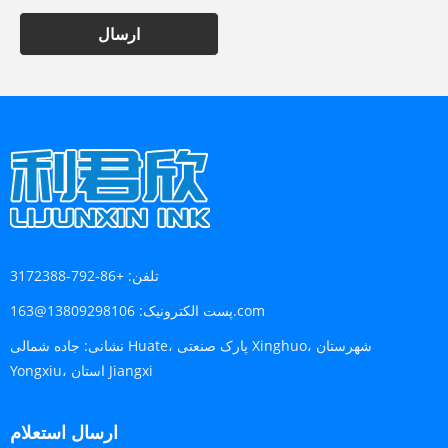
ارسال
تلفن:
+86-792-3172388
13809298106@163.com
پست الکترونیک:
نشانی:
جاده شمالی Huate، پارک صنعتی Xinghuo، شهرستان
Yongxiu، استان Jiangxi
ارسال استعلام