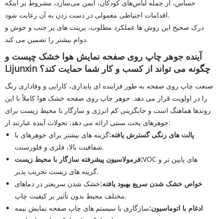
حساس، از جمله لباس‌های کودکان، ایمن می‌سازد، مشروط بر اینکه
اقدامات احتیاطی معمولی در دست زدن به آن رعایت شود.
درک صحیح این روش ها عملکرد مطلوب، پرینت های پر جنب و جوش و
دوام بیشتر را تضمین می کند.
آینده جوهر چاپ روی صفحه نمایش هوا خشک چیست و
Lijunxin چگونه می تواند از کسب و کار شما حمایت کند؟
صنعت چاپ روی صفحه به طور فزاینده ای پایداری، کارایی و وفاداری رنگ
را در اولویت قرار می دهد. جوهر چاپ روی صفحه خشک هوا کاملاً با این
روندها هماهنگ است و جایگزینی کم انرژی و سازگار با محیط زیست برای
جوهرهای پخت سنتی ارائه می دهد. تحولات آینده عبارتند از:
پالت های رنگی گسترش یافته:
گزینه های بیشتر برای جوهرهای با
شفافیت بالا، فلزی و فلورسنت.
VOC های پایین تر و
فرمولاسیون پیشرفته سازگار با محیط زیست:
گزینه های زیست تخریب پذیر.
خواص خشک شدن سریع بهبود یافته:
خشک شدن سریعتر در دماهای
مختلف محیط بدون تأثیر بر کیفیت چاپ.
ادغام با اتوماسیون:
سازگاری با سیستم های چاپ صفحه نمایش نیمه