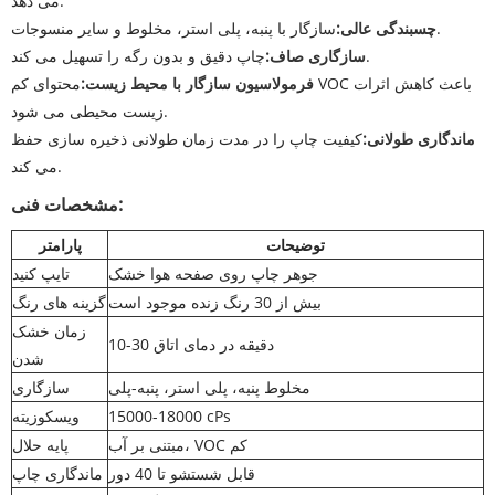
می دهد.
سازگار با پنبه، پلی استر، مخلوط و سایر منسوجات.
چسبندگی عالی:
چاپ دقیق و بدون رگه را تسهیل می کند.
سازگاری صاف:
فرمولاسیون سازگار با محیط زیست:
محتوای کم VOC باعث کاهش اثرات
زیست محیطی می شود.
ماندگاری طولانی:
کیفیت چاپ را در مدت زمان طولانی ذخیره سازی حفظ
می کند.
مشخصات فنی:
توضیحات
پارامتر
جوهر چاپ روی صفحه هوا خشک
تایپ کنید
بیش از 30 رنگ زنده موجود است
گزینه های رنگ
زمان خشک
10-30 دقیقه در دمای اتاق
شدن
مخلوط پنبه، پلی استر، پنبه-پلی
سازگاری
15000-18000 cPs
ویسکوزیته
مبتنی بر آب، VOC کم
پایه حلال
قابل شستشو تا 40 دور
ماندگاری چاپ