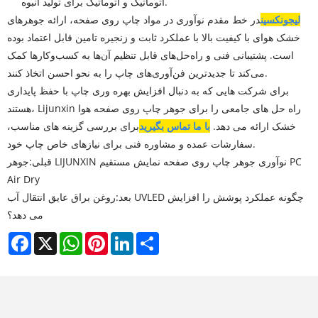
اتوماتیک و اتوماتیک برای تولید انبوه.
لیجونکسین
در خط مقدم نوآوری در مواد چاپ روی صفحه، ارائه جوهرهای
خشک هوای با کیفیت بالا با عملکرد ثابت و زنجیره تامین قابل اعتماد بوده
است. پشتیبانی فنی و راه‌حل‌های قابل تنظیم آن‌ها به کسب‌وکارها کمک
می‌کند تا جدیدترین فن‌آوری‌های چاپ را به نحو احسن اتخاذ کنند.
برای شرکت هایی که به دنبال افزایش بهره وری چاپ با حفظ پایداری
هستند، Lijunxin راه حل های جامعی را برای جوهر چاپ روی صفحه هوا
خشک ارائه می دهد.
با ما تماس بگیرید
برای بررسی گزینه های مناسب،
سفارشات عمده و مشاوره فنی برای نیازهای خاص چاپ خود.
قبلی:
جوهر LIJUNXIN نوآوری جوهر چاپ روی صفحه نمایش مستقیم PC
Air Dry
بعد:
روغن براق عایق انتقال آب UVLED چگونه عملکرد پوشش را افزایش
می دهد؟
Facebook
X
WhatsApp
Pinterest
LinkedIn
Share