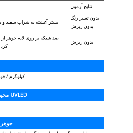
نتایج آزمون
بدون تغییر رنگ
بستر آغشته به شراب سفید و شیر 1-3 ساعت آب دهید، سپس با ناخن خ
بدون ریزش
بدون ریزش
کردن در زاویه 0
1 کیلوگرم / قوطی 12 * 1 کیلوگرم / جعبه 5 کیلوگرم / قوطی 4
محیطی تست حفاظت از جوهر رنگی چاپ صفحه نمایش انتقال آب UVLED
موارد احت