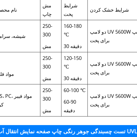
شرایط
مش
شرایط خشک کردن
نام محص
پخت
چاپ
250-
160-180
دو لامپ UV 5600W یا لامپ LED با یک طول موج 395
300
℃
شیشه، سرام
برای پخت
30 دقیقه
مش
250-
120-150
دو لامپ UV 5600W یا لامپ LED با یک طول موج 395
300
℃
برای پخت
مواد فل
30 دقیقه
مش
250-
60-100 ℃
دو لامپ UV 5600W یا لامپ LED با یک طول موج 395
ABS، PC، مواد
300
60-90
برای پخت
کر
دقیقه
مش
ی چاپ صفحه نمایش انتقال آب UVLED