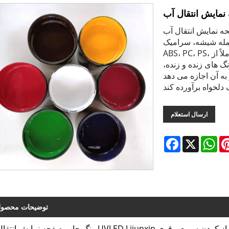
 آب UVLED Lijunxin یک جوهر
مله شیشه، سرامیک،
ABS، PC، PS، فیبر کربن، پلاستیک و فلزات است. جوهر کاملاً از
گ های زنده و زنده،
به آن اجازه می دهد
ارسال استعلام
Facebook
X
Wh
توضیحات محصو
رنگ چاپ صفحه نمایش انتقال آب UVLED Lijunxin با کیفیت بالا جوهر عملکرد چاپ فوق العاده ای را با تراز 