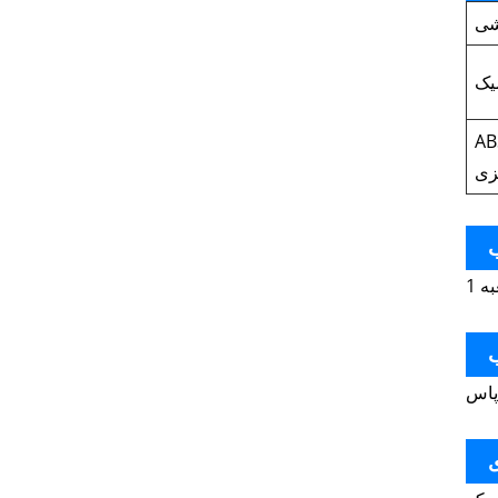
شی
یک
فیبر
زی