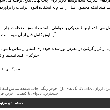
داردهای پذیرفته شده توسط کاربر برای چاپ نهایی نتایج، توصیه می شو
 کنند اینکه محصول قبل از اقدام به استفاده انبوه، الزامات را برآورد
اشد ارتباط نزدیکی با عواملی مانند تعداد مش، ضخامت چاپ، پخت UV دارد انرژی و نوع بستر 
آزمایش کامل قبل از آن مهم است 
اد نگهداری شود، از قرار گرفتن در معرض نور شدید خودداری کنید و از تماس با مواد
جلوگیری کنید اسیدها و قل
ماندگاری: 1 سال.
تگ های داغ: جوهر رنگی چاپ صفحه نمایش انتقال آب UVLED، تولید کنندگان، کارخانه، تامین کنندگان، نمونه رایگان، چی
جدیدترین، بادوام، با کیفیت، آخرین 
دسته بندی مرتب