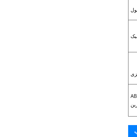
ول
یک
زی
 فیبر
بن