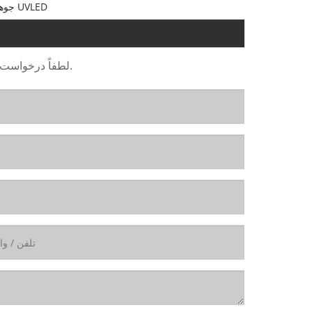
جوهر چاپ روی صفحه چاپ مستقیم UVLED
لطفاً درخواست خود را در فرم زیر ارائه دهید. ما ظرف 24 ساعت به شما پاسخ خواهیم داد.